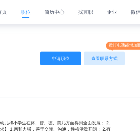
首页
职位
简历中心
找兼职
企业
微
拨打电话能增加
申请职位
查看联系方式
使幼儿和小学生在体、智、德、美几方面得到全面发展； 2.
求】 1.亲和力强，善于交际、沟通，性格活泼开朗； 2.有