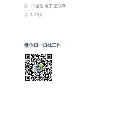
IT|通信|电子|互联网
1-49人
微信扫一扫找工作