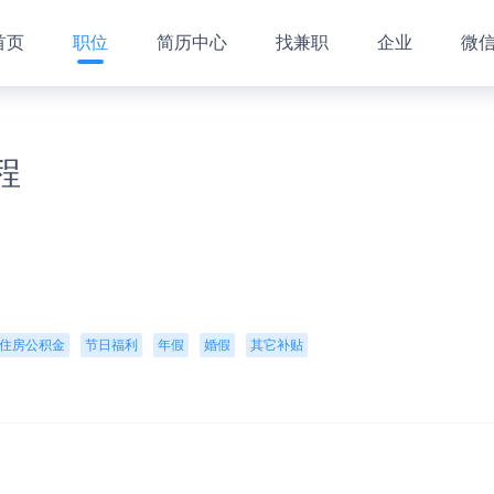
首页
职位
简历中心
找兼职
企业
微
程
住房公积金
节日福利
年假
婚假
其它补贴